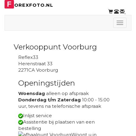
F
OREXFOTO.NL
Toggle
naviga
Verkooppunt Voorburg
Reflex33
Herenstraat 33
2271CA Voorburg
Openingstijden
Woensdag
alleen op afspraak
Donderdag t/m Zaterdag
10:00 - 15:00
uur, tevens na telefonische afspraak
Inlijst service
Assistentie bij plaatsen van een
bestelling
Woont u in