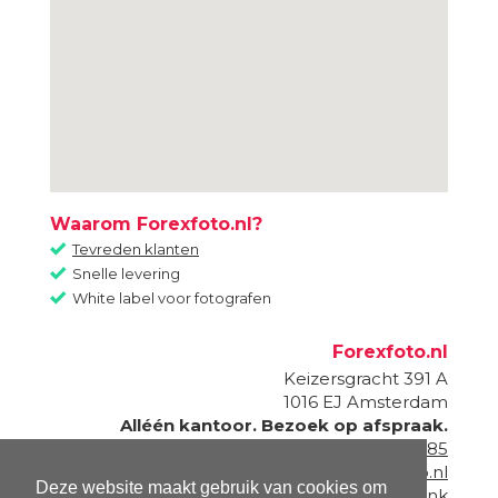
Waarom Forexfoto.nl?
Tevreden klanten
Snelle levering
White label voor fotografen
Forexfoto.nl
Keizersgracht 391 A
1016 EJ
Amsterdam
Alléén kantoor. Bezoek op afspraak.
020 - 820 87 85
info@forexfoto.nl
Deze website maakt gebruik van cookies om
Onderdeel van
Fotogeschenk